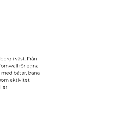
borg i väst. Från
h Cornwall för egna
r med båtar, bana
som aktivitet
 er!