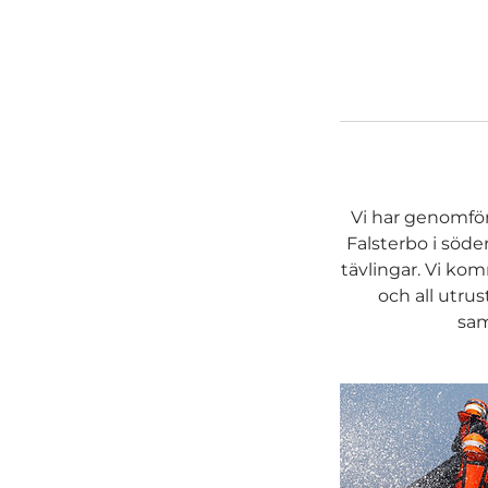
Vi har genomfört
Falsterbo i söder 
tävlingar. Vi ko
och all utru
sam