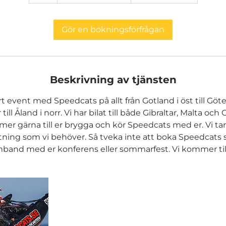
h
Gör en bokningsförfrågan
Beskrivning av tjänsten
 event med Speedcats på allt från Gotland i öst till Göte
till Åland i norr. Vi har bilat till både Gibraltar, Malta oc
mmer gärna till er brygga och kör Speedcats med er. Vi ta
stning som vi behöver. Så tveka inte att boka Speedcats 
band med er konferens eller sommarfest. Vi kommer till