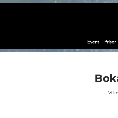
google-site-verification: googleca77c429cd0b571e.html
google-site-verification: googledd4683a
Event
Priser
Bok
Vi ko