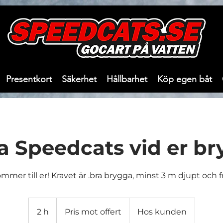
a8b78c98f.html
Presentkort
Säkerhet
Hållbarhet
Köp egen båt
a Speedcats vid er br
mmer till er! Kravet är .bra brygga, minst 3 m djupt och fr
Pris
mot
2 h
2
Pris mot offert
Hos kunden
offert